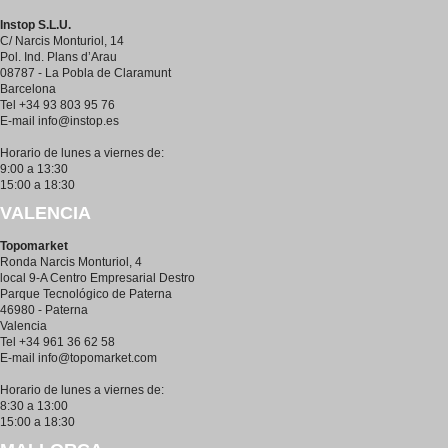
Instop S.L.U.
C/ Narcis Monturiol, 14
Pol. Ind. Plans d’Arau
08787 - La Pobla de Claramunt
Barcelona
Tel +34 93 803 95 76
E-mail
info@instop.es
Horario de lunes a viernes de:
9:00 a 13:30
15:00 a 18:30
VALENCIA
Topomarket
Ronda Narcis Monturiol, 4
local 9-A Centro Empresarial Destro
Parque Tecnológico de Paterna
46980 - Paterna
Valencia
Tel +34 961 36 62 58
E-mail
info@topomarket.com
Horario de lunes a viernes de:
8:30 a 13:00
15:00 a 18:30