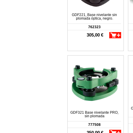
GDF221, Base nivelante sin
plomada óptica, negro.
762323
305,00 €
G
GDF321 Base nivelante PRO,
sin plomada
777508
350,00 €