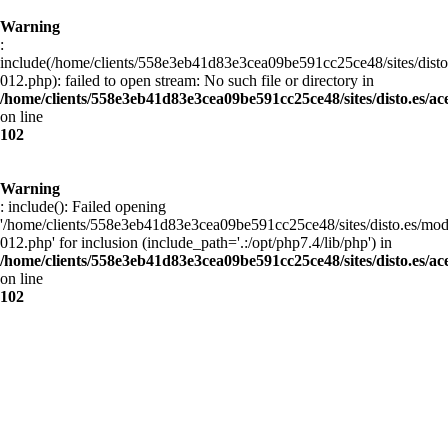
Warning
:
include(/home/clients/558e3eb41d83e3cea09be591cc25ce48/sites/disto
012.php): failed to open stream: No such file or directory in
/home/clients/558e3eb41d83e3cea09be591cc25ce48/sites/disto.es/ac
on line
102
Warning
: include(): Failed opening
'/home/clients/558e3eb41d83e3cea09be591cc25ce48/sites/disto.es/mod
012.php' for inclusion (include_path='.:/opt/php7.4/lib/php') in
/home/clients/558e3eb41d83e3cea09be591cc25ce48/sites/disto.es/ac
on line
102