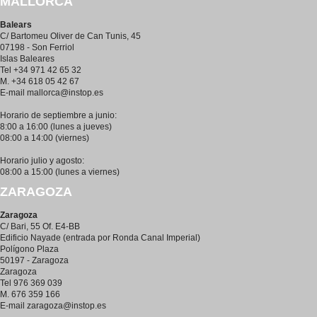
MALLORCA
Balears
C/ Bartomeu Oliver de Can Tunis, 45
07198 - Son Ferriol
Islas Baleares
Tel +34 971 42 65 32
M. +34 618 05 42 67
E-mail
mallorca@instop.es
Horario de septiembre a junio:
8:00 a 16:00 (lunes a jueves)
08:00 a 14:00 (viernes)
Horario julio y agosto:
08:00 a 15:00 (lunes a viernes)
ZARAGOZA
Zaragoza
C/ Bari, 55 Of. E4-BB
Edificio Nayade (entrada por Ronda Canal Imperial)
Polígono Plaza
50197 - Zaragoza
Zaragoza
Tel 976 369 039
M. 676 359 166
E-mail
zaragoza@instop.es