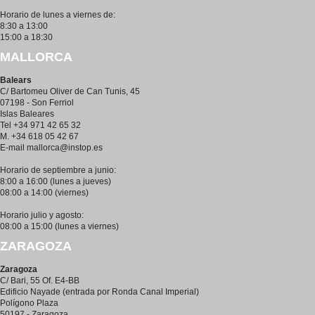
Horario de lunes a viernes de:
8:30 a 13:00
15:00 a 18:30
MALLORCA
Balears
C/ Bartomeu Oliver de Can Tunis, 45
07198 - Son Ferriol
Islas Baleares
Tel +34 971 42 65 32
M. +34 618 05 42 67
E-mail
mallorca@instop.es
Horario de septiembre a junio:
8:00 a 16:00 (lunes a jueves)
08:00 a 14:00 (viernes)
Horario julio y agosto:
08:00 a 15:00 (lunes a viernes)
ZARAGOZA
Zaragoza
C/ Bari, 55 Of. E4-BB
Edificio Nayade (entrada por Ronda Canal Imperial)
Polígono Plaza
50197 - Zaragoza