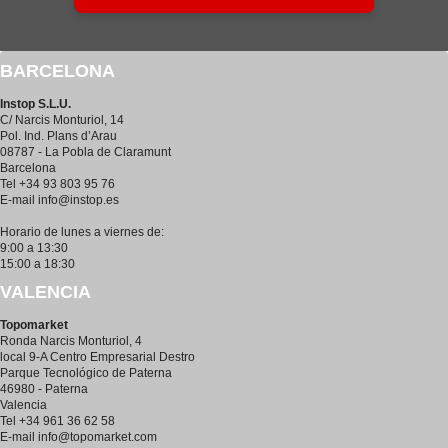
BARCELONA
Instop S.L.U.
C/ Narcis Monturiol, 14
Pol. Ind. Plans d’Arau
08787 - La Pobla de Claramunt
Barcelona
Tel +34 93 803 95 76
E-mail
info@instop.es
Horario de lunes a viernes de:
9:00 a 13:30
15:00 a 18:30
VALENCIA
Topomarket
Ronda Narcis Monturiol, 4
local 9-A Centro Empresarial Destro
Parque Tecnológico de Paterna
46980 - Paterna
Valencia
Tel +34 961 36 62 58
E-mail
info@topomarket.com