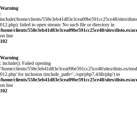
Warning
:
include(/home/clients/558e3eb41d83e3cea09be591cc25ce48/sites/disto
012.php): failed to open stream: No such file or directory in
/home/clients/558e3eb41d83e3cea09be591cc25ce48/sites/disto.es/ac
on line
102
Warning
: include(): Failed opening
'/home/clients/558e3eb41d83e3cea09be591cc25ce48/sites/disto.es/mod
012.php' for inclusion (include_path='.:/opt/php7.4/lib/php') in
/home/clients/558e3eb41d83e3cea09be591cc25ce48/sites/disto.es/ac
on line
102