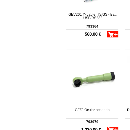
GEV261 Y- cable, TS/GS - Batt
-USB/RS232
793364
560,00 €
GFZ3 Ocular acodado
R
793979
1.230,00 €