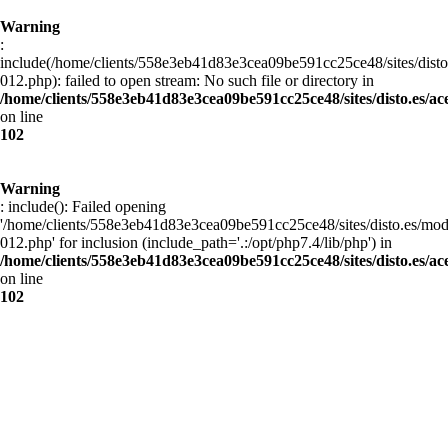
Warning
:
include(/home/clients/558e3eb41d83e3cea09be591cc25ce48/sites/disto
012.php): failed to open stream: No such file or directory in
/home/clients/558e3eb41d83e3cea09be591cc25ce48/sites/disto.es/ac
on line
102
Warning
: include(): Failed opening
'/home/clients/558e3eb41d83e3cea09be591cc25ce48/sites/disto.es/mod
012.php' for inclusion (include_path='.:/opt/php7.4/lib/php') in
/home/clients/558e3eb41d83e3cea09be591cc25ce48/sites/disto.es/ac
on line
102