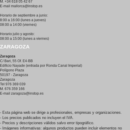
M. +34 618 05 42 67
E-mail
mallorca@instop.es
Horario de septiembre a junio:
8:00 a 16:00 (lunes a jueves)
08:00 a 14:00 (viernes)
Horario julio y agosto:
08:00 a 15:00 (lunes a viernes)
ZARAGOZA
Zaragoza
C/ Bari, 55 Of. E4-BB
Edificio Nayade (entrada por Ronda Canal Imperial)
Polígono Plaza
50197 - Zaragoza
Zaragoza
Tel 976 369 039
M. 676 359 166
E-mail
zaragoza@instop.es
- Esta página web se dirige a profesionales, empresas y organizaciones.
- Los precios publicados no incluyen el IVA.
- Precios y descripciones válidos salvo error tipográfico.
- Imágenes informativas: algunos productos pueden incluir elementos no