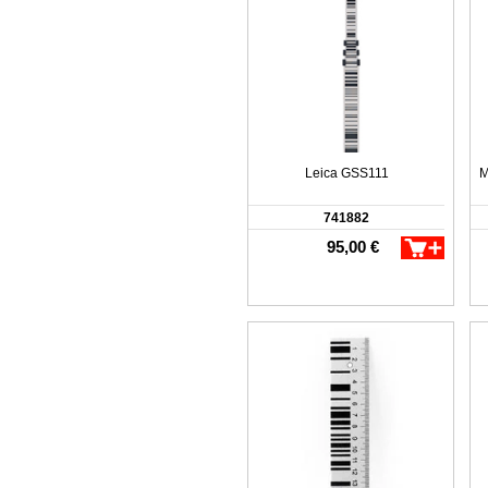
Leica GSS111
M
741882
95,00 €