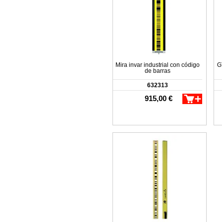
Mira invar industrial con código
G
de barras
632313
915,00 €