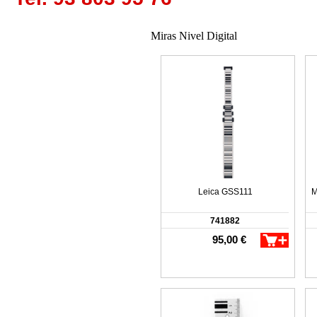
Miras Nivel Digital
Leica GSS111
M
741882
95,00 €