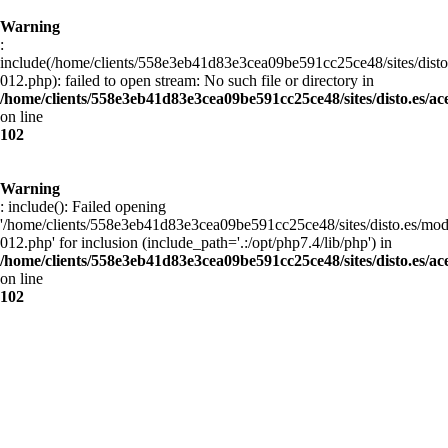
Warning
:
include(/home/clients/558e3eb41d83e3cea09be591cc25ce48/sites/disto
012.php): failed to open stream: No such file or directory in
/home/clients/558e3eb41d83e3cea09be591cc25ce48/sites/disto.es/ac
on line
102
Warning
: include(): Failed opening
'/home/clients/558e3eb41d83e3cea09be591cc25ce48/sites/disto.es/mod
012.php' for inclusion (include_path='.:/opt/php7.4/lib/php') in
/home/clients/558e3eb41d83e3cea09be591cc25ce48/sites/disto.es/ac
on line
102