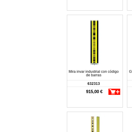
Mira invar industrial con código
G
de barras
632313
915,00 €