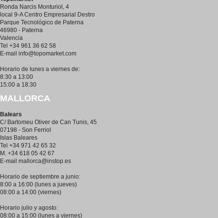
Ronda Narcis Monturiol, 4
local 9-A Centro Empresarial Destro
Parque Tecnológico de Paterna
46980 - Paterna
Valencia
Tel +34 961 36 62 58
E-mail
info@topomarket.com
Horario de lunes a viernes de:
8:30 a 13:00
15:00 a 18:30
MALLORCA
Balears
C/ Bartomeu Oliver de Can Tunis, 45
07198 - Son Ferriol
Islas Baleares
Tel +34 971 42 65 32
M. +34 618 05 42 67
E-mail
mallorca@instop.es
Horario de septiembre a junio:
8:00 a 16:00 (lunes a jueves)
08:00 a 14:00 (viernes)
Horario julio y agosto:
08:00 a 15:00 (lunes a viernes)