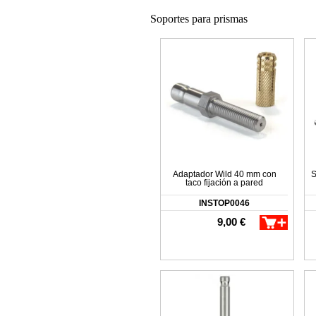
Soportes para prismas
Adaptador Wild 40 mm con
S
taco fijación a pared
INSTOP0046
9,00 €