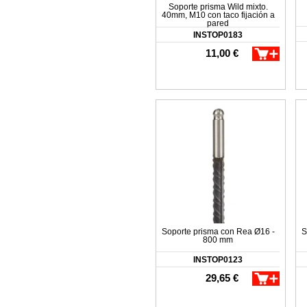
Soporte prisma Wild mixto.
40mm, M10 con taco fijación a
pared
INSTOP0183
11,00 €
Soporte prisma con Rea Ø16 -
S
800 mm
INSTOP0123
29,65 €