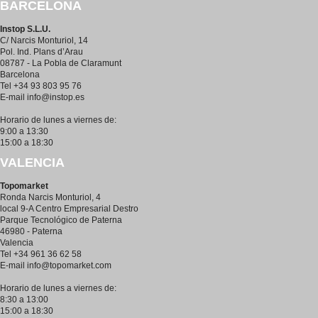
BARCELONA
Instop S.L.U.
C/ Narcis Monturiol, 14
Pol. Ind. Plans d’Arau
08787 - La Pobla de Claramunt
Barcelona
Tel +34 93 803 95 76
E-mail
info@instop.es
Horario de lunes a viernes de:
9:00 a 13:30
15:00 a 18:30
VALENCIA
Topomarket
Ronda Narcis Monturiol, 4
local 9-A Centro Empresarial Destro
Parque Tecnológico de Paterna
46980 - Paterna
Valencia
Tel +34 961 36 62 58
E-mail
info@topomarket.com
Horario de lunes a viernes de:
8:30 a 13:00
15:00 a 18:30