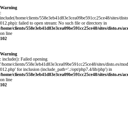
Warning
:
include(/home/clients/558e3eb41d83e3cea09be591cc25ce48/sites/disto
012.php): failed to open stream: No such file or directory in
/home/clients/558e3eb41d83e3cea09be591cc25ce48/sites/disto.es/ac
on line
102
Warning
: include(): Failed opening
'/home/clients/558e3eb41d83e3cea09be591cc25ce48/sites/disto.es/mod
012.php' for inclusion (include_path='.:/opt/php7.4/lib/php') in
/home/clients/558e3eb41d83e3cea09be591cc25ce48/sites/disto.es/ac
on line
102