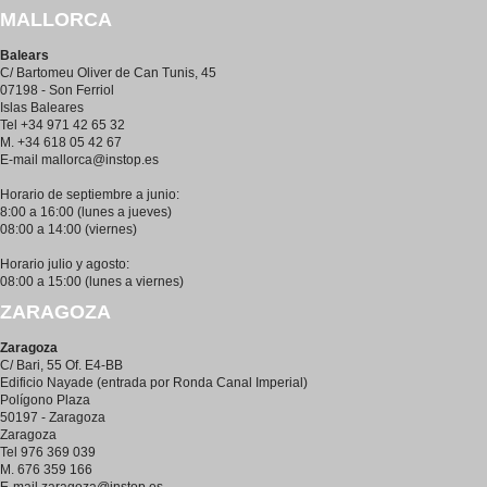
MALLORCA
Balears
C/ Bartomeu Oliver de Can Tunis, 45
07198 - Son Ferriol
Islas Baleares
Tel +34 971 42 65 32
M. +34 618 05 42 67
E-mail
mallorca@instop.es
Horario de septiembre a junio:
8:00 a 16:00 (lunes a jueves)
08:00 a 14:00 (viernes)
Horario julio y agosto:
08:00 a 15:00 (lunes a viernes)
ZARAGOZA
Zaragoza
C/ Bari, 55 Of. E4-BB
Edificio Nayade (entrada por Ronda Canal Imperial)
Polígono Plaza
50197 - Zaragoza
Zaragoza
Tel 976 369 039
M. 676 359 166