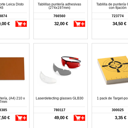
rte Leica Disto
Tablillas puntería adhesivas
Tablilla de punterí
X6
(274x197mm)
con fijación
3874
766560
723774
,00 €
32,00 €
34,50 €
tería, (A4) 210 x
Laserdetecting glasses GLB30
1 pack de Target-pos
7mm
3385
780117
300025
,50 €
49,00 €
3,35 €