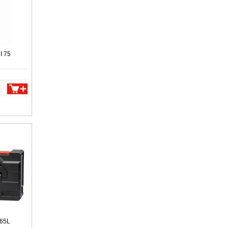
I 75
165L