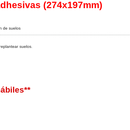
 adhesivas (274x197mm)
n de suelos
replantear suelos.
ábiles**