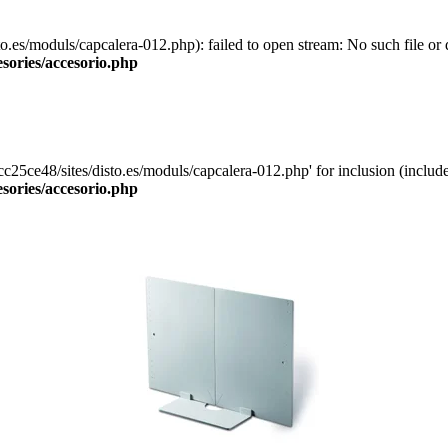
es/moduls/capcalera-012.php): failed to open stream: No such file or d
esories/accesorio.php
5ce48/sites/disto.es/moduls/capcalera-012.php' for inclusion (include_
esories/accesorio.php