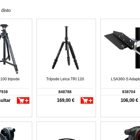
 disto
 100 tripode
Trípode Leica TRI 120
LSA360-S Adapt
7938
848788
838704
ultar
169,00 €
106,00 €