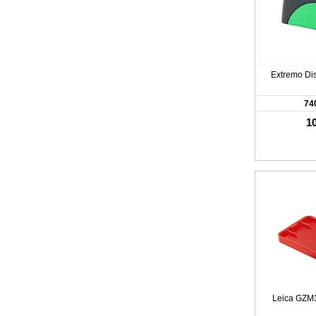
Extremo Dis
74
10
Leica GZM3