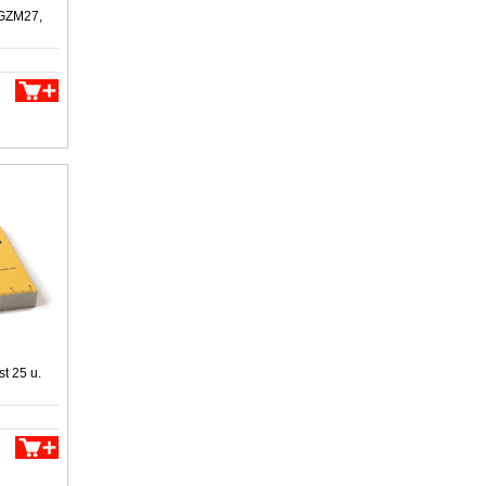
a GZM27,
t 25 u.