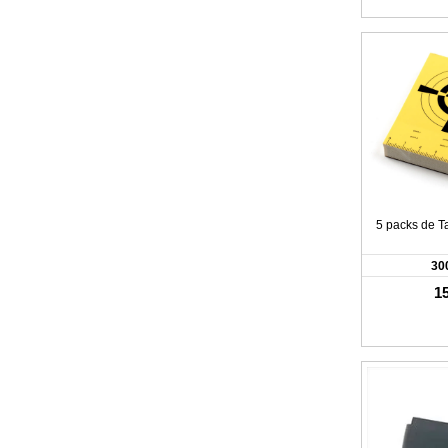
5 packs de Ta
30
15