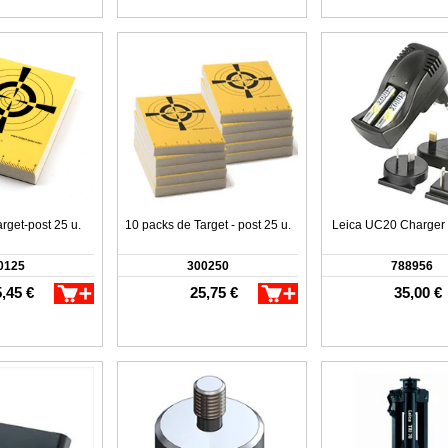
rget-post 25 u.
10 packs de Target - post 25 u.
Leica UC20 Charger
0125
300250
788956
,45 €
25,75 €
35,00 €