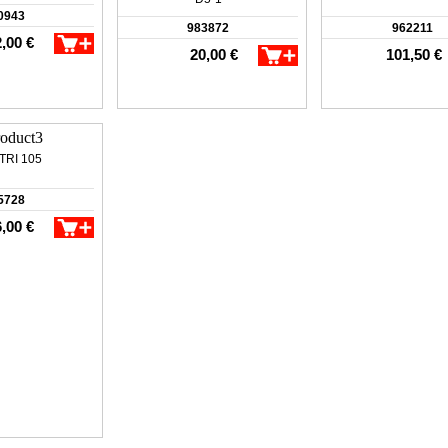
0943
983872
962211
,00 €
20,00 €
101,50 €
 TRI 105
5728
,00 €