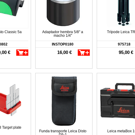
to Classic 5a
Adaptador hembra 5/8'' a
Trípode Leica TR
macho 1/4''
0802
INSTOP0180
975718
,00 €
16,00 €
95,00 €
 Target plate
Funda transporte Leica Disto
Leica metaBox 
D5-1