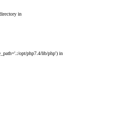
irectory in
path='.:/opt/php7.4/lib/php') in