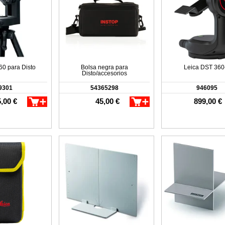
60 para Disto
Bolsa negra para
Leica DST 360
Disto/accesorios
9301
54365298
946095
,00 €
45,00 €
899,00 €