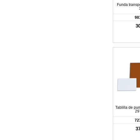
Funda transpo
98
30
Tablilla de pun
29
72
37