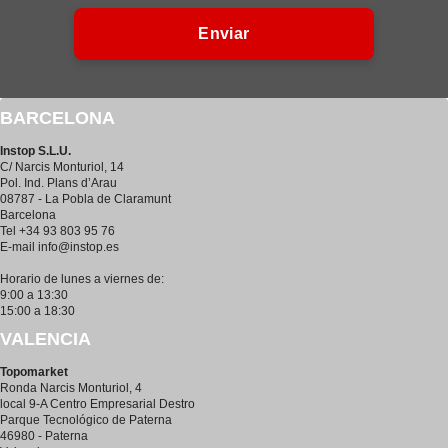
Enviar
BARCELONA
Instop S.L.U.
C/ Narcis Monturiol, 14
Pol. Ind. Plans d’Arau
08787 - La Pobla de Claramunt
Barcelona
Tel +34 93 803 95 76
E-mail
info@instop.es
Horario de lunes a viernes de:
9:00 a 13:30
15:00 a 18:30
VALENCIA
Topomarket
Ronda Narcis Monturiol, 4
local 9-A Centro Empresarial Destro
Parque Tecnológico de Paterna
46980 - Paterna