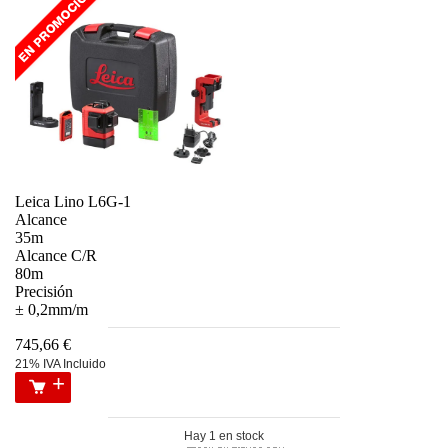
Leica Lino L6G-1
Alcance
35m
Alcance C/R
80m
Precisión
± 0,2mm/m
745,66 €
21% IVA Incluido
Hay 1 en stock