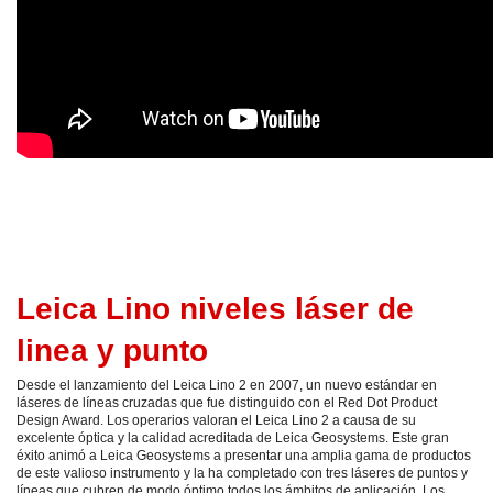
Leica Lino niveles láser de
linea y punto
Desde el lanzamiento del Leica Lino 2 en 2007, un nuevo estándar en
láseres de líneas cruzadas que fue distinguido con el Red Dot Product
Design Award. Los operarios valoran el Leica Lino 2 a causa de su
excelente óptica y la calidad acreditada de Leica Geosystems. Este gran
éxito animó a Leica Geosystems a presentar una amplia gama de productos
de este valioso instrumento y la ha completado con tres láseres de puntos y
líneas que cubren de modo óptimo todos los ámbitos de aplicación. Los