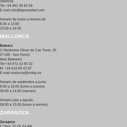
Valencia
Tel +34 961 36 62 58
E-mail
info@topomarket.com
Horario de lunes a viernes de:
8:30 a 13:00
15:00 a 18:30
MALLORCA
Balears
C/ Bartomeu Oliver de Can Tunis, 45
07198 - Son Ferriol
Islas Baleares
Tel +34 971 42 65 32
M. +34 618 05 42 67
E-mail
mallorca@instop.es
Horario de septiembre a junio:
8:00 a 16:00 (lunes a jueves)
08:00 a 14:00 (viernes)
Horario julio y agosto:
08:00 a 15:00 (lunes a viernes)
ZARAGOZA
Zaragoza
C/ Bari, 55 Of. E4-BB