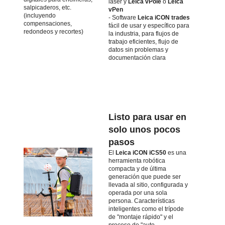
láser y
Leica vPole
o
Leica
salpicaderos, etc.
vPen
(incluyendo
- Software
Leica iCON trades
compensaciones,
fácil de usar y específico para
redondeos y recortes)
la industria, para flujos de
trabajo eficientes, flujo de
datos sin problemas y
documentación clara
Listo para usar en
solo unos pocos
pasos
El
Leica iCON iCS50
es una
herramienta robótica
compacta y de última
generación que puede ser
llevada al sitio, configurada y
operada por una sola
persona. Características
inteligentes como el trípode
de "montaje rápido" y el