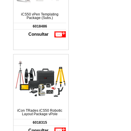
iCS50 vPen Templating
Package (Subs.)
6018486
Consultar
iCon TRades iCS50 Robotic
Layout Package vPole
6018315
Consultar