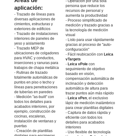
Áreas de
- Operación por una sola
persona que reduce los
aplicación:
recursos de personal y
- Trazado de líneas para
aumenta la productividad
diversas aplicaciones de
- Proceso simplificado de
cimientos, estructuras y
medición y trazado gracias a
exteriores de edificios
la tecnología de medición
- Trazado de instalaciones
visual
interiores de paneles de
- Listo para usar rápidamente
yeso y aislamiento
gracias al proceso de "auto-
- Trazado MEP de
configuración"
ubicaciones de colgadores
- Fácil reubicación con
Leica
para HVAC y conductos,
vTargets
inserciones y ranuras para
-
Leica vPole
con
trabajos de chapa metálica
seguimiento de objetivo
- Rutinas de trazado
basado en visión,
totalmente automáticas de
compensación automática de
puntos en piso o techo y
inclinación y detección
líneas para penetraciones
automática de altura para
de tuberías en paredes
trazar puntos aún más rápido
- Medición "as-built" con
-
Leica vPen
, el exclusivo
todos los detalles para
lápiz de medición inalámbrico
acabados interiores, por
para crear plantillas digitales
ejemplo, construcción de
- Captura de datos rápida y
cocinas, escaleras,
eficiente con todos los
instalación de ventanas y
detalles para acabados
puertas
interiores
- Creación de plantillas
- Uso flexible de tecnología
digitales para encimeras,