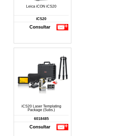
Leica iCON iCS20
iCS20
Consultar
iCS20 Laser Templating
Package (Subs.)
6018485
Consultar