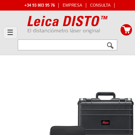
+34 93 803 95 76
EMPRESA
CONSULTA
☰