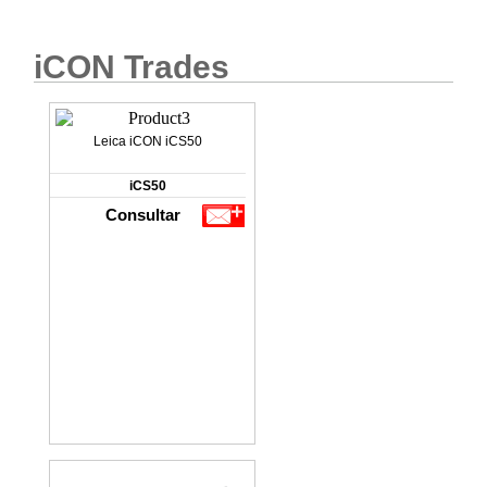
iCON Trades
Leica iCON iCS50
iCS50
Consultar