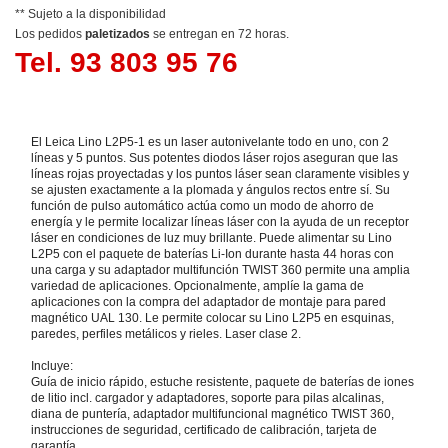
** Sujeto a la disponibilidad
Los pedidos
paletizados
se entregan en 72 horas.
Tel. 93 803 95 76
El Leica Lino L2P5-1 es un laser autonivelante todo en uno, con 2
líneas y 5 puntos. Sus potentes diodos láser rojos aseguran que las
líneas rojas proyectadas y los puntos láser sean claramente visibles y
se ajusten exactamente a la plomada y ángulos rectos entre sí. Su
función de pulso automático actúa como un modo de ahorro de
energía y le permite localizar líneas láser con la ayuda de un receptor
láser en condiciones de luz muy brillante. Puede alimentar su Lino
L2P5 con el paquete de baterías Li-Ion durante hasta 44 horas con
una carga y su adaptador multifunción TWIST 360 permite una amplia
variedad de aplicaciones. Opcionalmente, amplíe la gama de
aplicaciones con la compra del adaptador de montaje para pared
magnético UAL 130. Le permite colocar su Lino L2P5 en esquinas,
paredes, perfiles metálicos y rieles. Laser clase 2.
Incluye:
Guía de inicio rápido, estuche resistente, paquete de baterías de iones
de litio incl. cargador y adaptadores, soporte para pilas alcalinas,
diana de puntería, adaptador multifuncional magnético TWIST 360,
instrucciones de seguridad, certificado de calibración, tarjeta de
garantía.