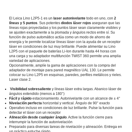
El Leica Lino L2P5-1 es un
laser autonivelante
todo en uno, con
2
líneas y 5 puntos
. Sus potentes
diodos láser rojos
aseguran que las
líneas rojas proyectadas y los puntos láser sean claramente visibles y
se ajusten exactamente a la plomada y ángulos rectos entre sí. Su
función de pulso automático actúa como un modo de ahorro de
energía y le permite localizar líneas láser con la ayuda de un receptor
láser en condiciones de luz muy brillante. Puede alimentar su Lino
L2P5 con el paquete de baterías Li-Ion durante hasta 44 horas con
una carga y su adaptador multifunción TWIST 360 permite una amplia
variedad de aplicaciones.
Opcionalmente, amplíe la gama de aplicaciones con la compra del
adaptador de montaje para pared magnético UAL 130. Le permite
colocar su Lino L2P5 en esquinas, paredes, perfiles metálicos y rieles.
Laser clase 2.
Visibilidad sobresaliente
y líneas láser extra largas. Abanico láser de
ángulos extendido (menos a 180°)
Fácil y rápido
estacionamiento. Autonivelante con un alcance de ± 4°
Nivelación perfecta
horizontal y vertical. Ángulo de 90° exacto
Operativo incluso en condiciones de luz brillante. Pulse la función para
detectar el láser con un receptor
Alineación desde cualquier ángulo
. Active la función cierre para
interrumpir la función de autonivelación
Preparado para diversas tareas de nivelación y alineación. Entrega en
un práctico estuche rígido