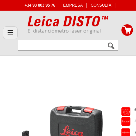
+34 93 803 95 76
EMPRESA
CONSULTA
☰