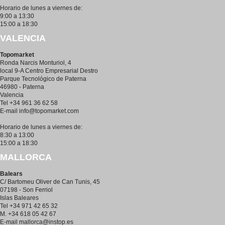
Horario de lunes a viernes de:
9:00 a 13:30
15:00 a 18:30
VALENCIA
Topomarket
Ronda Narcis Monturiol, 4
local 9-A Centro Empresarial Destro
Parque Tecnológico de Paterna
46980 - Paterna
Valencia
Tel +34 961 36 62 58
E-mail
info@topomarket.com
Horario de lunes a viernes de:
8:30 a 13:00
15:00 a 18:30
MALLORCA
Balears
C/ Bartomeu Oliver de Can Tunis, 45
07198 - Son Ferriol
Islas Baleares
Tel +34 971 42 65 32
M. +34 618 05 42 67
E-mail
mallorca@instop.es