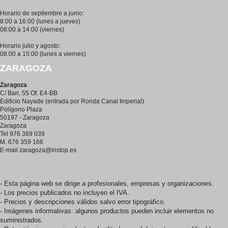
Horario de septiembre a junio:
8:00 a 16:00 (lunes a jueves)
08:00 a 14:00 (viernes)
Horario julio y agosto:
08:00 a 15:00 (lunes a viernes)
ZARAGOZA
Zaragoza
C/ Bari, 55 Of. E4-BB
Edificio Nayade (entrada por Ronda Canal Imperial)
Polígono Plaza
50197 - Zaragoza
Zaragoza
Tel 976 369 039
M. 676 359 166
E-mail
zaragoza@instop.es
- Esta página web se dirige a profesionales, empresas y organizaciones.
- Los precios publicados no incluyen el IVA.
- Precios y descripciones válidos salvo error tipográfico.
- Imágenes informativas: algunos productos pueden incluir elementos no
suministrados.