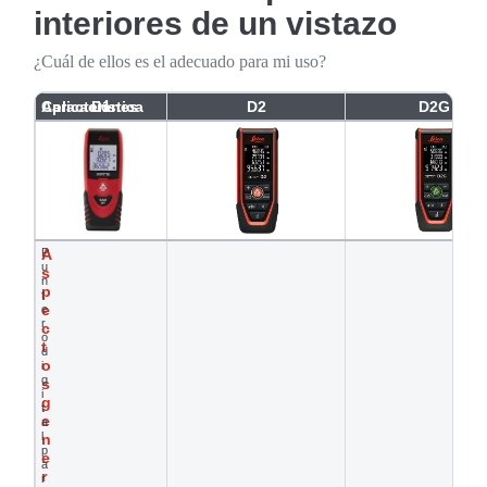
interiores de un vistazo
¿Cuál de ellos es el adecuado para mi uso?
Aplicaciones
Característica
D1
D2
D2G
A
P
u
s
n
p
t
e
e
r
c
o
t
d
o
i
g
s
i
g
t
e
a
l
n
p
e
a
r
r