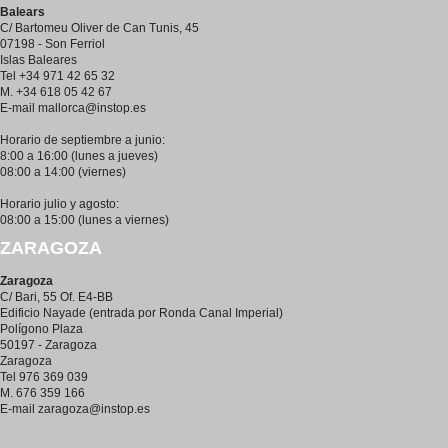
Balears
C/ Bartomeu Oliver de Can Tunis, 45
07198 - Son Ferriol
Islas Baleares
Tel +34 971 42 65 32
M. +34 618 05 42 67
E-mail
mallorca@instop.es
Horario de septiembre a junio:
8:00 a 16:00 (lunes a jueves)
08:00 a 14:00 (viernes)
Horario julio y agosto:
08:00 a 15:00 (lunes a viernes)
ZARAGOZA
Zaragoza
C/ Bari, 55 Of. E4-BB
Edificio Nayade (entrada por Ronda Canal Imperial)
Polígono Plaza
50197 - Zaragoza
Zaragoza
Tel 976 369 039
M. 676 359 166
E-mail
zaragoza@instop.es