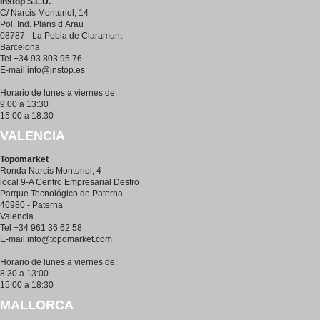
Instop S.L.U.
C/ Narcis Monturiol, 14
Pol. Ind. Plans d’Arau
08787 - La Pobla de Claramunt
Barcelona
Tel +34 93 803 95 76
E-mail
info@instop.es
Horario de lunes a viernes de:
9:00 a 13:30
15:00 a 18:30
VALENCIA
Topomarket
Ronda Narcis Monturiol, 4
local 9-A Centro Empresarial Destro
Parque Tecnológico de Paterna
46980 - Paterna
Valencia
Tel +34 961 36 62 58
E-mail
info@topomarket.com
Horario de lunes a viernes de:
8:30 a 13:00
15:00 a 18:30
MALLORCA