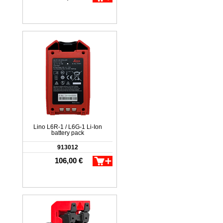
Lino L6R-1 / L6G-1 Li-Ion
battery pack
913012
106,00 €