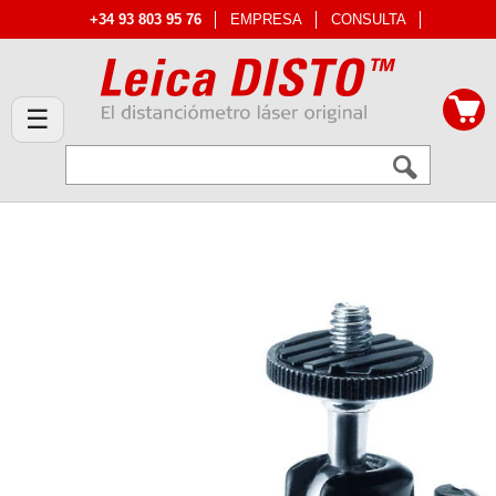
+34 93 803 95 76
EMPRESA
CONSULTA
☰