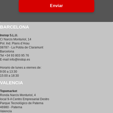
Enviar
BARCELONA
Instop S.L.U.
C/ Narcis Monturiol, 14
Pol. Ind. Plans d’Arau
08787 - La Pobla de Claramunt
Barcelona
Tel +34 93 803 95 76
E-mail
info@instop.es
Horario de lunes a viernes de:
9:00 a 13:30
15:00 a 18:30
VALENCIA
Topomarket
Ronda Narcis Monturiol, 4
local 9-A Centro Empresarial Destro
Parque Tecnológico de Paterna
46980 - Paterna
Valencia