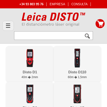
+34 93 803 95 76
EMPRESA
CONSULTA
☰
Disto D1
Disto D110
40m � 2mm
60m � 1,5mm